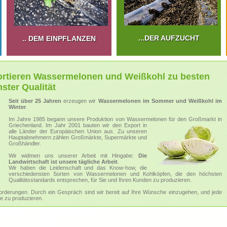
...DER AUFZUCHT
.. DEM EINPFLANZEN
ortieren Wassermelonen und Weißkohl zu besten
ster Qualität
Seit über 25 Jahren
erzeugen wir
Wassermelonen im Sommer und Weißkohl im
Winter
.
Im Jahre 1985 begann unsere Produktion von Wassermelonen für den Großmarkt in
Griechenland.
Im Jahr 2001 bauten wir den Export in
alle Länder der Europäischen Union aus. Zu unseren
Hauptabnehmern zählen Großmärkte, Supermärkte und
Großhändler.
Wir widmen uns unserer Arbeit mit Hingabe:
Die
Landwirtschaft ist unsere tägliche Arbeit
.
Wir haben die Leidenschaft und das Know-how, die
verschiedensten Sorten von Wassermelonen und Kohlköpfen, die den höchsten
Qualitätsstandards entsprechen, für Sie und Ihren Kunden zu produzieren.
orderungen. Durch ein Gespräch sind wir bereit auf Ihre Wünsche einzugehen, und jede
 zu produzieren.